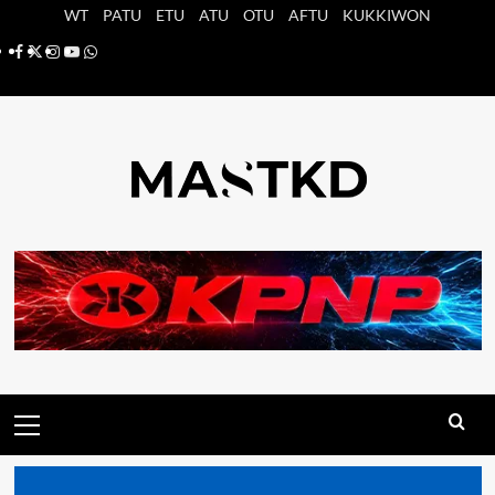
Saltar
WT
PATU
ETU
ATU
OTU
AFTU
KUKKIWON
al
Facebook
X
Instagram
YouTube
Whatsapp
contenido
Menú
principal