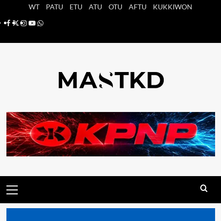
Saltar
WT
PATU
ETU
ATU
OTU
AFTU
KUKKIWON
al
Facebook
X
Instagram
YouTube
Whatsapp
contenido
Menú
principal