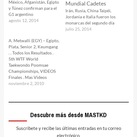
México, Afganistán, Egipto
y Túnez confirman para el
Irán, Rusia, China Taipéi,
G1 argentino
Jordania e Italia fueron los
agosto 12, 2014
monarcas del segundo día
julio 25, 2014
A. Metwalli (EGY) – Egipto,
Plata, Senior 2, Keumgang
. . Todos los Resultados .
5th WTF World
Taekwondo Poomsae
Championships, VIDEOS
Finales . Mas Videos
***AQUÍ*** . >>>> Ir a
noviembre 2, 2010
Noticias de UZBEKISTÁN
<<<< . . Equipo
masTaekwondo.com
www.masTaekwondo.com
Descubre más desde MASTKD
info@mastaekwondo.com
. // . © Copyright 2003-
2010 masTaekwondo.com
Suscríbete y recibe las últimas entradas en tu correo
- Todos los Derechos
electrónico.