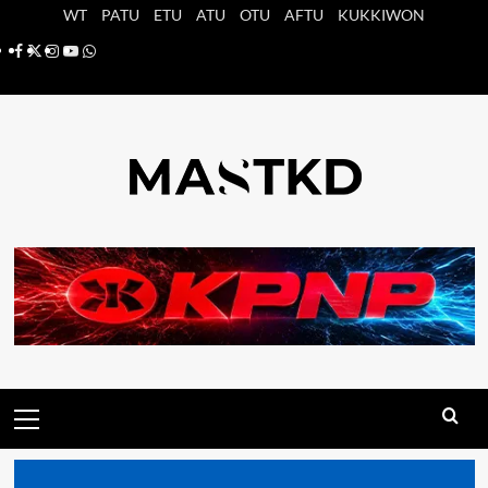
Saltar
WT
PATU
ETU
ATU
OTU
AFTU
KUKKIWON
al
Facebook
X
Instagram
YouTube
Whatsapp
contenido
Menú
principal