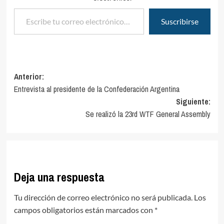
Reservados. Se prohíbe la
Escribe tu correo electrónico…
reproducción total o…
Suscribirse
Navegación
Anterior:
Entrevista al presidente de la Confederación Argentina
de
Siguiente:
entradas
Se realizó la 23rd WTF General Assembly
Deja una respuesta
Tu dirección de correo electrónico no será publicada.
Los
campos obligatorios están marcados con
*