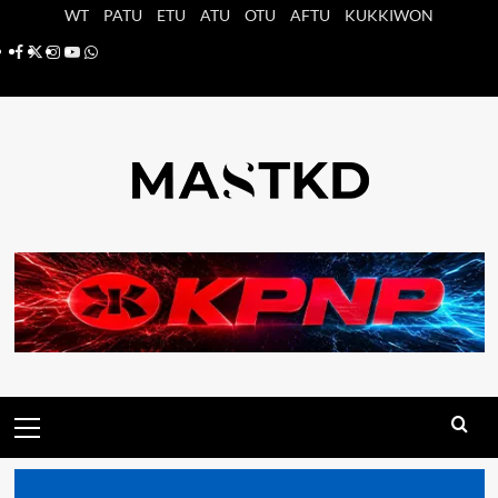
Saltar
WT
PATU
ETU
ATU
OTU
AFTU
KUKKIWON
al
Facebook
X
Instagram
YouTube
Whatsapp
contenido
Menú
principal