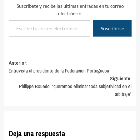
Suscríbete y recibe las últimas entradas en tu correo
electrónico.
Escribe tu correo electrónico…
Suscribirse
Navegación
Anterior:
Entrevista al presidente de la Federación Portuguesa
de
Siguiente:
entradas
Philippe Bouedo: “queremos eliminar toda subjetividad en el
arbitraje”
Deja una respuesta