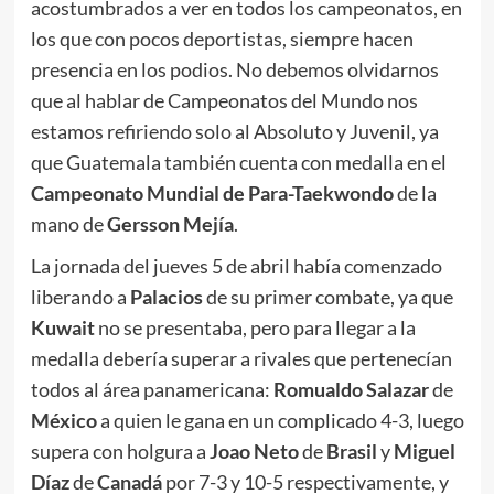
acostumbrados a ver en todos los campeonatos, en
los que con pocos deportistas, siempre hacen
presencia en los podios. No debemos olvidarnos
que al hablar de Campeonatos del Mundo nos
estamos refiriendo solo al Absoluto y Juvenil, ya
que Guatemala también cuenta con medalla en el
Campeonato Mundial de Para-Taekwondo
de la
mano de
Gersson Mejía
.
La jornada del jueves 5 de abril había comenzado
liberando a
Palacios
de su primer combate, ya que
Kuwait
no se presentaba, pero para llegar a la
medalla debería superar a rivales que pertenecían
todos al área panamericana:
Romualdo
Salazar
de
México
a quien le gana en un complicado 4-3, luego
supera con holgura a
Joao
Neto
de
Brasil
y
Miguel
Díaz
de
Canadá
por 7-3 y 10-5 respectivamente, y