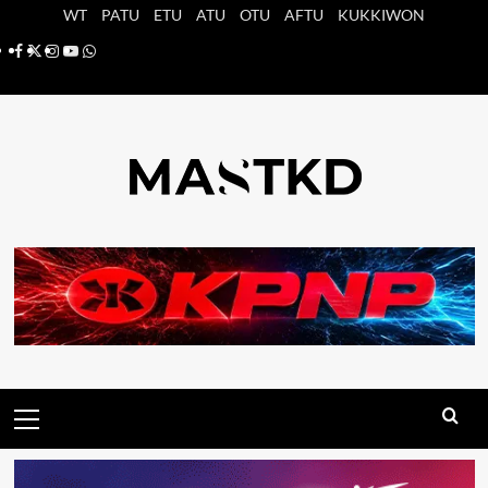
Saltar
WT
PATU
ETU
ATU
OTU
AFTU
KUKKIWON
al
Facebook
X
Instagram
YouTube
Whatsapp
contenido
Menú
principal