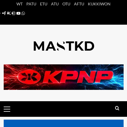
Saltar
WT
PATU
ETU
ATU
OTU
AFTU
KUKKIWON
al
Facebook
X
Instagram
YouTube
Whatsapp
contenido
Menú
principal