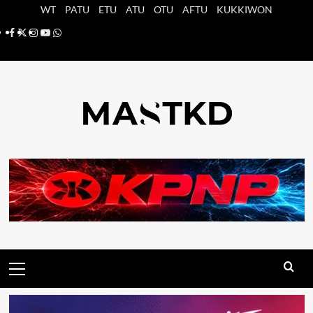
Saltar
WT
PATU
ETU
ATU
OTU
AFTU
KUKKIWON
al
Facebook
X
Instagram
YouTube
Whatsapp
contenido
Menú
principal