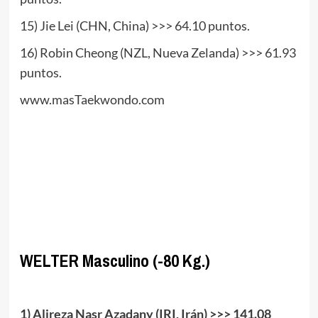
15) Jie Lei (CHN, China) >>> 64.10 puntos.
16) Robin Cheong (NZL, Nueva Zelanda) >>> 61.93
puntos.
www.masTaekwondo.com
.
//
//
.
WELTER
Masculino (-80 Kg.)
.
1) Alireza Nasr Azadany (IRI, Irán) >>> 141.08