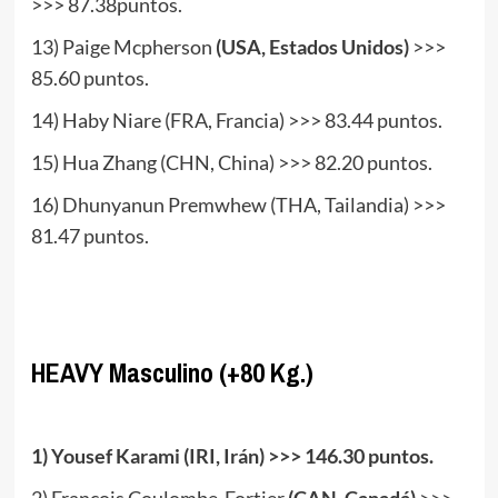
>>> 87.38puntos.
13) Paige Mcpherson
(USA, Estados Unidos)
>>>
85.60 puntos.
14) Haby Niare (FRA, Francia) >>> 83.44 puntos.
15) Hua Zhang (CHN, China) >>> 82.20 puntos.
16) Dhunyanun Premwhew (THA, Tailandia) >>>
81.47 puntos.
www.masTaekwondo.com
HEAVY Masculino (+80 Kg.)
.
1) Yousef Karami (IRI, Irán) >>> 146.30 puntos.
2) Francois Coulombe-Fortier
(CAN, Canadá)
>>>