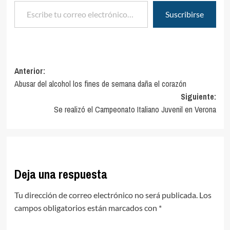
Escribe tu correo electrónico…
Suscribirse
Navegación
Anterior:
Abusar del alcohol los fines de semana daña el corazón
de
Siguiente:
entradas
Se realizó el Campeonato Italiano Juvenil en Verona
Deja una respuesta
Tu dirección de correo electrónico no será publicada.
Los
campos obligatorios están marcados con
*