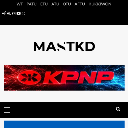
Saltar
WT
PATU
ETU
ATU
OTU
AFTU
KUKKIWON
al
Facebook
X
Instagram
YouTube
Whatsapp
contenido
Menú
principal