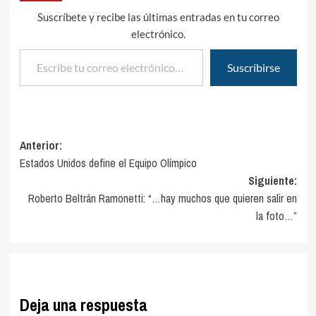
Suscríbete y recibe las últimas entradas en tu correo
electrónico.
Escribe tu correo electrónico…
Suscribirse
Navegación
Anterior:
Estados Unidos define el Equipo Olímpico
de
Siguiente:
entradas
Roberto Beltrán Ramonetti: “…hay muchos que quieren salir en
la foto…”
Deja una respuesta