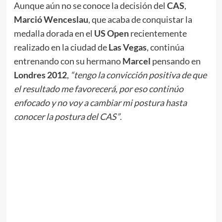
Aunque aún no se conoce la decisión del
CAS
,
Marció Wenceslau
, que acaba de conquistar la
medalla dorada en el
US Open
recientemente
realizado en la ciudad de
Las Vegas
, continúa
entrenando con su hermano
Marcel
pensando en
Londres 2012
,
“tengo la convicción positiva de que
el resultado me favorecerá, por eso continúo
enfocado y no voy a cambiar mi postura hasta
conocer la postura del CAS”
.
A continuación el video de
masTaekwondo.com
que el
COB
presentó como prueba ante la
WTF
y
posteriormente ante el
CAS
.
¿Tú qué opinas?
¿Impactó Villa en el último segundo en la cabeza de
Wenceslau?