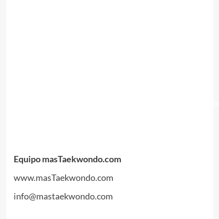
.
//
//
.
[youtube width=»640″
height=»640″]http://www.youtube.com/watch?
feature=player_embedded&v=SP1xqA4YznY[/youtub
.
.
Equipo masTaekwondo.com
www.masTaekwondo.com
info@mastaekwondo.com
.