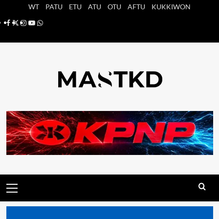
Saltar
WT
PATU
ETU
ATU
OTU
AFTU
KUKKIWON
al
Facebook
X
Instagram
YouTube
Whatsapp
contenido
Menú
principal