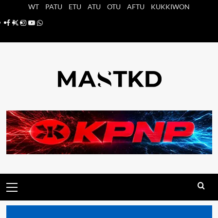
Saltar
WT
PATU
ETU
ATU
OTU
AFTU
KUKKIWON
al
Facebook
X
Instagram
YouTube
Whatsapp
contenido
Menú
principal