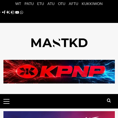
Saltar
WT
PATU
ETU
ATU
OTU
AFTU
KUKKIWON
al
Facebook
X
Instagram
YouTube
Whatsapp
contenido
Menú
principal