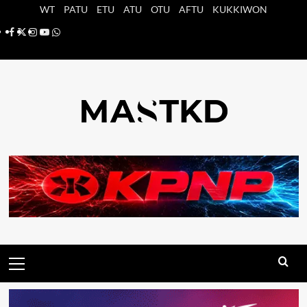
Saltar
WT
PATU
ETU
ATU
OTU
AFTU
KUKKIWON
al
Facebook
X
Instagram
YouTube
Whatsapp
contenido
Menú
principal