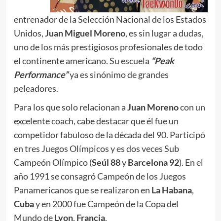
entrenador de la Selección Nacional de los Estados
Unidos,
Juan Miguel Moreno
, es sin lugar a dudas,
uno de los más prestigiosos profesionales de todo
el continente americano. Su escuela
“Peak
Performance”
ya es sinónimo de grandes
peleadores.
Para los que solo relacionan a
Juan Moreno
con un
excelente coach, cabe destacar que él fue un
competidor fabuloso de la década del 90. Participó
en tres Juegos Olímpicos y es dos veces Sub
Campeón Olímpico (
Seúl 88
y
Barcelona 92
). En el
año 1991 se consagró Campeón de los Juegos
Panamericanos que se realizaron en
La Habana
,
Cuba
y en 2000 fue Campeón de la Copa del
Mundo de
Lyon
,
Francia
.