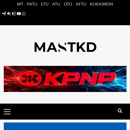
Saltar
WT
PATU
ETU
ATU
OTU
AFTU
KUKKIWON
al
Facebook
X
Instagram
YouTube
Whatsapp
contenido
Menú
principal