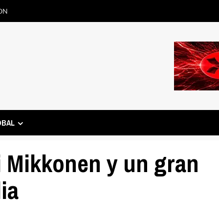
ON
OBAL
i Mikkonen y un gran
ia