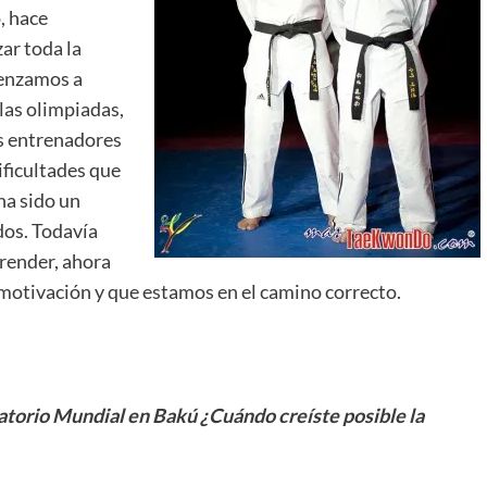
, hace
r toda la
menzamos a
 las olimpiadas,
s entrenadores
ificultades que
ha sido un
dos. Todavía
render, ahora
motivación y que estamos en el camino correcto.
catorio Mundial en Bakú ¿Cuándo creíste posible la