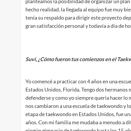
planteamos la posibilidad de organizar un plan 
hecho realidad, la llegada al equipo fue muy bi
tenía su respaldo para dirigir este proyecto de
gran satisfacción personal y todavía a día de h
.
Suvi, ¿Cómo fueron tus comienzos en el Tae
.
Yo comencé a practicar con 4 años en una escu
Estados Unidos, Florida. Tengo dos hermanos m
defenderse y como yo siempre quería hacer lo 
nos cambiaron a una escuela de taekwondo y lo
etapa de taekwondo en Estados Unidos, fue una
años. Con mi familia me mudaba a menudo a dif
ningún gimnasio de taekwondo hasta los 15 año