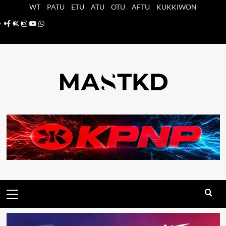
Saltar
WT
PATU
ETU
ATU
OTU
AFTU
KUKKIWON
al
Facebook
X
Instagram
YouTube
Whatsapp
contenido
Menú
principal