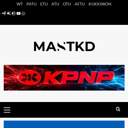
Saltar
WT
PATU
ETU
ATU
OTU
AFTU
KUKKIWON
al
Facebook
X
Instagram
YouTube
Whatsapp
contenido
Menú
principal