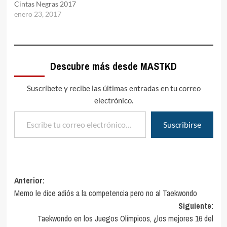
Cintas Negras 2017
enero 23, 2017
Descubre más desde MASTKD
Suscríbete y recibe las últimas entradas en tu correo
electrónico.
Escribe tu correo electrónico…
Suscribirse
Navegación
Anterior:
Memo le dice adiós a la competencia pero no al Taekwondo
de
Siguiente:
entradas
Taekwondo en los Juegos Olímpicos, ¿los mejores 16 del