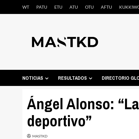
Saltar
WT
PATU
ETU
ATU
OTU
AFTU
KUKKIW
al
contenido
NOTICIAS
RESULTADOS
DIRECTORIO GL
Ángel Alonso: “La
deportivo”
MASTKD