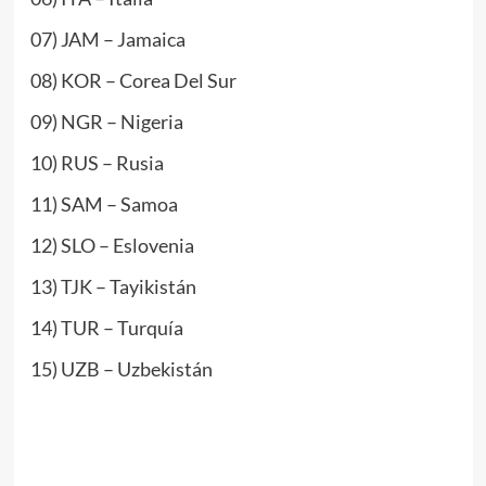
07) JAM – Jamaica
08) KOR – Corea Del Sur
09) NGR – Nigeria
10) RUS – Rusia
11) SAM – Samoa
12) SLO – Eslovenia
13) TJK – Tayikistán
14) TUR – Turquía
15) UZB – Uzbekistán
www.masTaekwondo.com
.