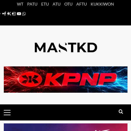
Saltar
WT
PATU
ETU
ATU
OTU
AFTU
KUKKIWON
al
Facebook
X
Instagram
YouTube
Whatsapp
contenido
Menú
principal