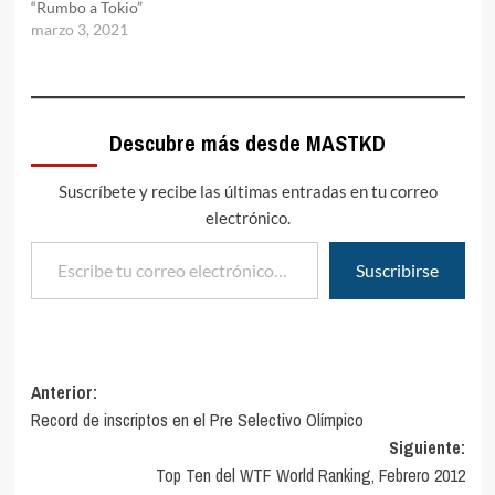
“Rumbo a Tokio”
marzo 3, 2021
Descubre más desde MASTKD
Suscríbete y recibe las últimas entradas en tu correo
electrónico.
Escribe tu correo electrónico…
Suscribirse
Navegación
Anterior:
Record de inscriptos en el Pre Selectivo Olímpico
de
Siguiente:
entradas
Top Ten del WTF World Ranking, Febrero 2012