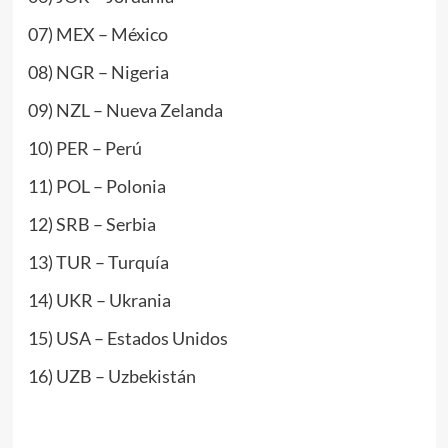
07) MEX – México
08) NGR – Nigeria
09) NZL – Nueva Zelanda
10) PER – Perú
11) POL – Polonia
12) SRB – Serbia
13) TUR – Turquía
14) UKR – Ukrania
15) USA – Estados Unidos
16) UZB – Uzbekistán
www.masTaekwondo.com