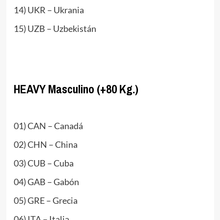
14) UKR – Ukrania
15) UZB – Uzbekistán
www.masTaekwondo.com
HEAVY Masculino (+80 Kg.)
.
01) CAN – Canadá
02) CHN – China
03) CUB – Cuba
04) GAB – Gabón
05) GRE – Grecia
06) ITA – Italia