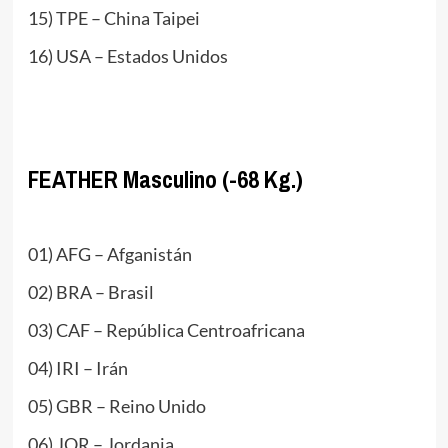
15) TPE – China Taipei
16) USA – Estados Unidos
www.masTaekwondo.com
FEATHER Masculino (-68 Kg.)
.
01) AFG – Afganistán
02) BRA – Brasil
03) CAF – República Centroafricana
04) IRI – Irán
05) GBR – Reino Unido
06) JOR – Jordania