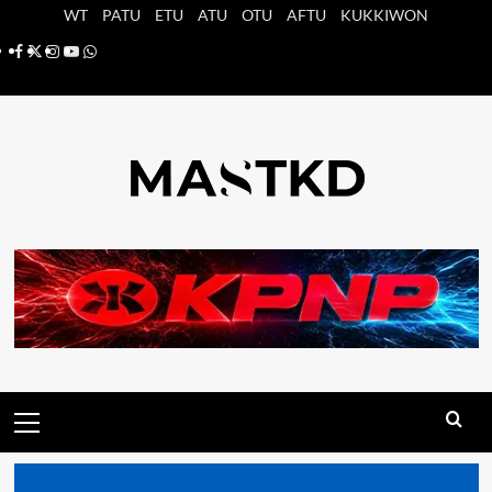
Saltar
WT
PATU
ETU
ATU
OTU
AFTU
KUKKIWON
al
Facebook
X
Instagram
YouTube
Whatsapp
contenido
Menú
principal