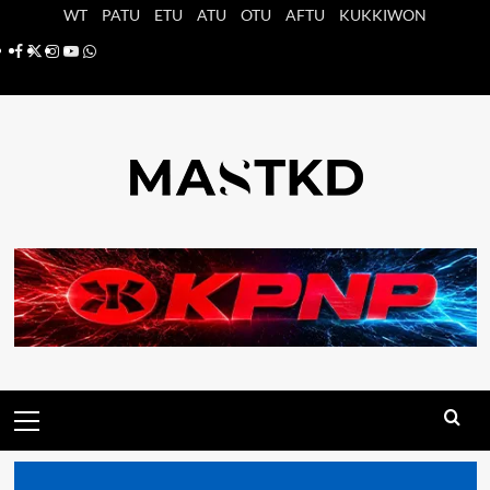
Saltar
WT
PATU
ETU
ATU
OTU
AFTU
KUKKIWON
al
Facebook
X
Instagram
YouTube
Whatsapp
contenido
Menú
principal