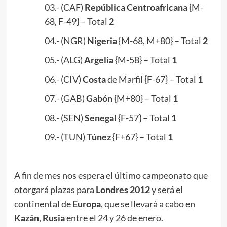
03.- (CAF)
República Centroafricana
{M-
68, F-49} – Total
2
04.- (NGR)
Nigeria
{M-68, M+80} – Total
2
05.- (ALG)
Argelia
{M-58} – Total
1
06.- (CIV)
Costa
de Marfil {F-67} – Total
1
07.- (GAB)
Gabón
{M+80} – Total
1
08.- (SEN)
Senegal
{F-57} – Total
1
09.- (TUN)
Túnez
{F+67} – Total
1
A fin de mes nos espera el último campeonato que
otorgará plazas para
Londres 2012
y será el
continental de
Europa
, que se llevará a cabo en
Kazán
,
Rusia
entre el 24 y 26 de enero.