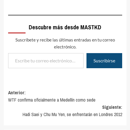
Descubre más desde MASTKD
Suscríbete y recibe las últimas entradas en tu correo
electrónico.
Escribe tu correo electrónico…
Suscribirse
Navegación
Anterior:
WTF confirma oficialmente a Medellín como sede
de
Siguiente:
entradas
Hadi Saei y Chu Mu Yen, se enfrentarán en Londres 2012