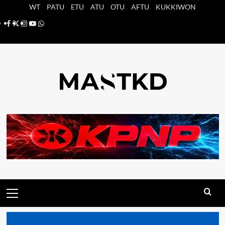
Saltar
WT
PATU
ETU
ATU
OTU
AFTU
KUKKIWON
al
Facebook
X
Instagram
YouTube
Whatsapp
contenido
Menú
principal