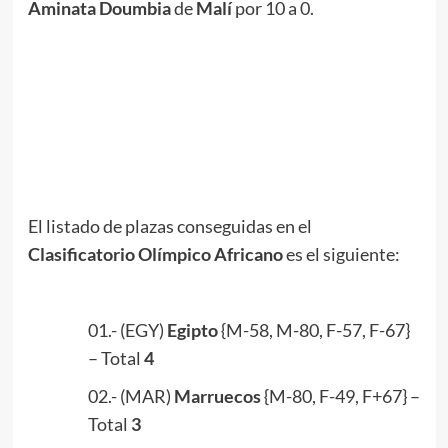
Aminata Doumbia
de
Malí
por 10 a 0.
.
//
//
.
El listado de plazas conseguidas en el
Clasificatorio Olímpico Africano
es el siguiente:
.
01.- (EGY)
Egipto
{M-58, M-80, F-57, F-67}
– Total
4
02.- (MAR)
Marruecos
{M-80, F-49, F+67} –
Total
3