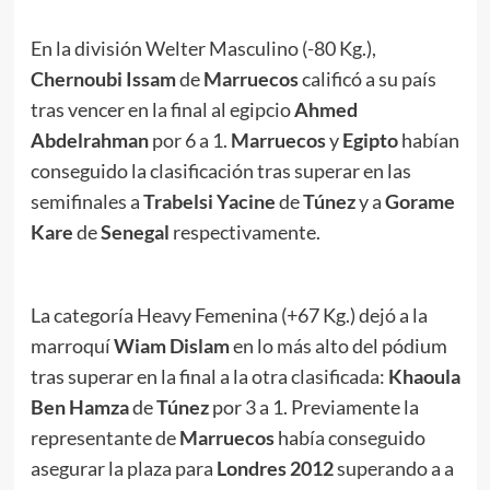
En la división Welter Masculino (-80 Kg.),
Chernoubi Issam
de
Marruecos
calificó a su país
tras vencer en la final al egipcio
Ahmed
Abdelrahman
por 6 a 1.
Marruecos
y
Egipto
habían
conseguido la clasificación tras superar en las
semifinales a
Trabelsi Yacine
de
Túnez
y a
Gorame
Kare
de
Senegal
respectivamente.
La categoría Heavy Femenina (+67 Kg.) dejó a la
marroquí
Wiam Dislam
en lo más alto del pódium
tras superar en la final a la otra clasificada:
Khaoula
Ben
Hamza
de
Túnez
por 3 a 1. Previamente la
representante de
Marruecos
había conseguido
asegurar la plaza para
Londres 2012
superando a a