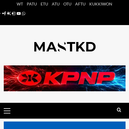
Saltar
WT
PATU
ETU
ATU
OTU
AFTU
KUKKIWON
al
Facebook
X
Instagram
YouTube
Whatsapp
contenido
Menú
principal