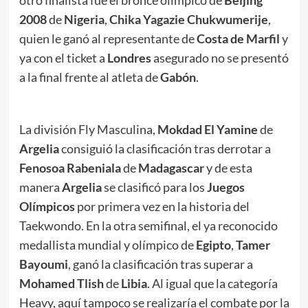
otro finalista fue el bronce olímpico de
Beijing
2008
de
Nigeria
,
Chika Yagazie Chukwumerije
,
quien le ganó al representante de
Costa de Marfil
y
ya con el ticket a
Londres
asegurado no se presentó
a la final frente al atleta de
Gabón
.
La división Fly Masculina,
Mokdad El Yamine
de
Argelia
consiguió la clasificación tras derrotar a
Fenosoa Rabeniala
de
Madagascar
y de esta
manera
Argelia
se clasificó para los
Juegos
Olímpicos
por primera vez en la historia del
Taekwondo. En la otra semifinal, el ya reconocido
medallista mundial y olímpico de
Egipto
,
Tamer
Bayoumi
, ganó la clasificación tras superar a
Mohamed Tlish
de
Libia
. Al igual que la categoría
Heavy, aquí tampoco se realizaría el combate por la