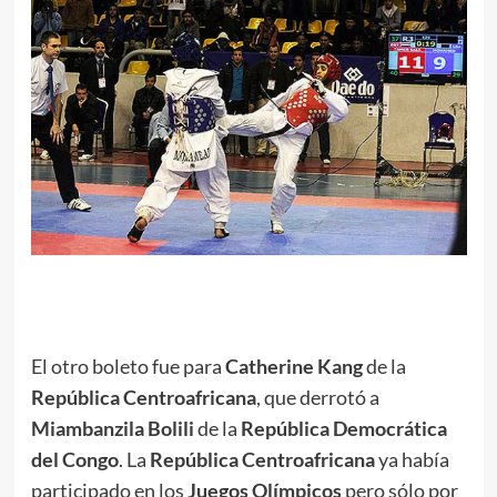
.
El otro boleto fue para
Catherine Kang
de la
República Centroafricana
, que derrotó a
Miambanzila Bolili
de la
República Democrática
del Congo
. La
República Centroafricana
ya había
participado en los
Juegos Olímpicos
pero sólo por