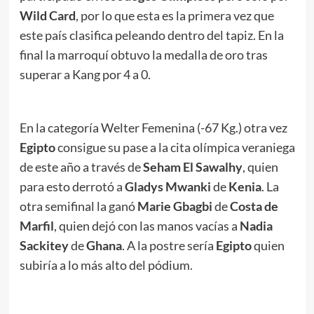
Wild Card
, por lo que esta es la primera vez que
este país clasifica peleando dentro del tapiz. En la
final la marroquí obtuvo la medalla de oro tras
superar a Kang por 4 a 0.
En la categoría Welter Femenina (-67 Kg.) otra vez
Egipto
consigue su pase a la cita olímpica veraniega
de este año a través de
Seham El Sawalhy
, quien
para esto derrotó a
Gladys Mwanki
de
Kenia
. La
otra semifinal la ganó
Marie Gbagbi
de
Costa de
Marfil
, quien dejó con las manos vacías a
Nadia
Sackitey
de
Ghana
. A la postre sería
Egipto
quien
subiría a lo más alto del pódium.