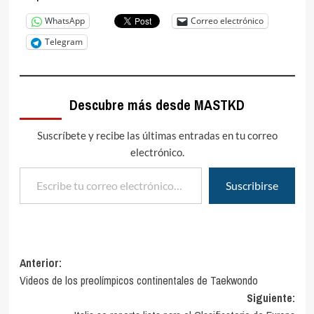
WhatsApp
Correo electrónico
Telegram
Descubre más desde MASTKD
Suscríbete y recibe las últimas entradas en tu correo
electrónico.
Escribe tu correo electrónico…
Suscribirse
Navegación
Anterior:
Videos de los preolímpicos continentales de Taekwondo
de
Siguiente:
entradas