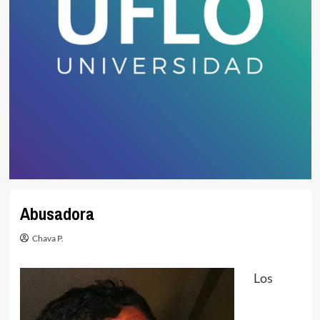
Abusadora
Chava P.
Los