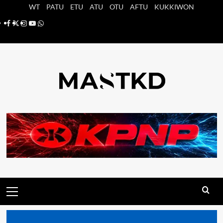
Saltar
WT
PATU
ETU
ATU
OTU
AFTU
KUKKIWON
al
Facebook
X
Instagram
YouTube
Whatsapp
contenido
Menú
principal