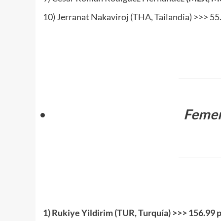
10) Jerranat Nakaviroj (THA, Tailandia) >>> 55
www.masTaekwondo.com
Femen
.
1) Rukiye Yildirim (TUR, Turquía) >>> 156.99 