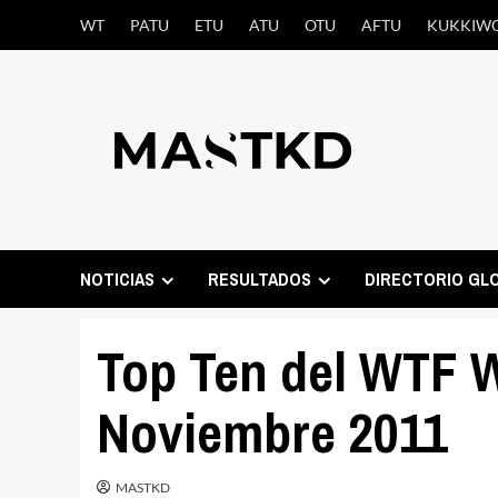
Saltar
WT
PATU
ETU
ATU
OTU
AFTU
KUKKIW
al
contenido
NOTICIAS
RESULTADOS
DIRECTORIO GL
Top Ten del WTF 
Noviembre 2011
MASTKD