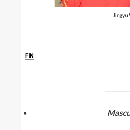
Jingyu 
.
FIN
www.masTaekwondo.com
Mascul