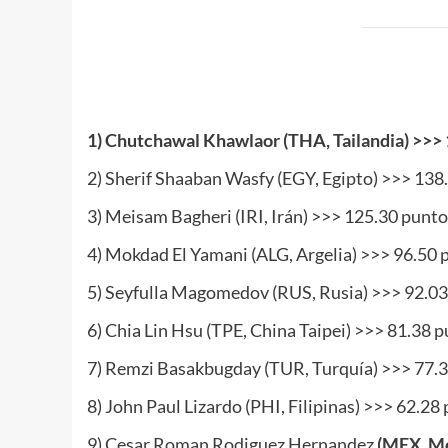
.
1) Chutchawal Khawlaor (THA, Tailandia) >>> 
2) Sherif Shaaban Wasfy (EGY, Egipto) >>> 138
3) Meisam Bagheri (IRI, Irán) >>> 125.30 punto
4) Mokdad El Yamani (ALG, Argelia) >>> 96.50 
5) Seyfulla Magomedov (RUS, Rusia) >>> 92.03
6) Chia Lin Hsu (TPE, China Taipei) >>> 81.38 p
7) Remzi Basakbugday (TUR, Turquía) >>> 77.3
8) John Paul Lizardo (PHI, Filipinas) >>> 62.28
9) Cesar Roman Rodiguez Hernandez
(MEX, M