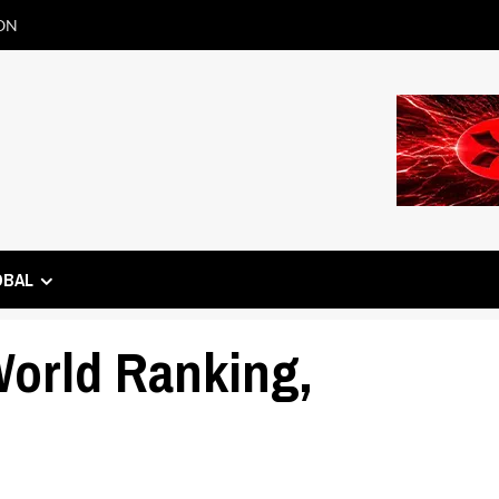
ON
OBAL
World Ranking,