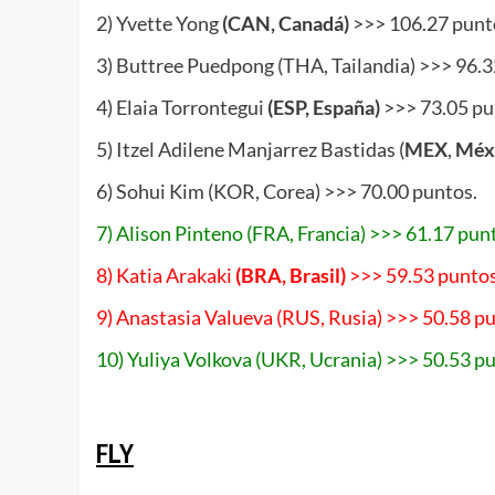
2) Yvette Yong
(CAN, Canadá)
>>> 106.27 punt
3) Buttree Puedpong (THA, Tailandia) >>> 96.3
4) Elaia Torrontegui
(ESP, España)
>>> 73.05 pu
5) Itzel Adilene Manjarrez Bastidas (
MEX
,
Méx
6) Sohui Kim (KOR, Corea) >>> 70.00 puntos.
7) Alison Pinteno (FRA, Francia) >>> 61.17 pun
8) Katia Arakaki
(BRA, Brasil)
>>> 59.53 puntos
9) Anastasia Valueva (RUS, Rusia) >>> 50.58 p
10) Yuliya Volkova (UKR, Ucrania) >>> 50.53 p
www.masTaekwondo.com
FLY
www.masTaekwondo.com