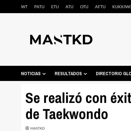
Saltar
WT
PATU
ETU
ATU
OTU
AFTU
KUKKIW
al
contenido
NOTICIAS
RESULTADOS
DIRECTORIO GL
Se realizó con éxi
de Taekwondo
MASTKD