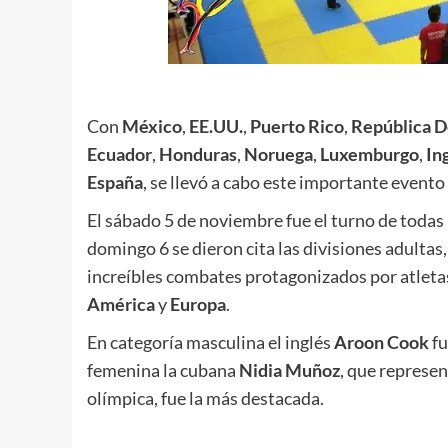
.
Con
México
,
EE.UU.
,
Puerto Rico
,
República 
Ecuador
,
Honduras
,
Noruega
,
Luxemburgo
,
In
España
, se llevó a cabo este importante evento
El sábado 5 de noviembre fue el turno de todas l
domingo 6 se dieron cita las divisiones adultas,
increíbles combates protagonizados por atletas
América
y
Europa
.
En categoría masculina el inglés
Aroon Cook
fu
femenina la cubana
Nidia Muñoz
, que represen
olímpica, fue la más destacada.
.