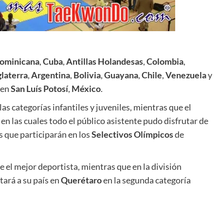
Dominicana
,
Cuba
,
Antillas Holandesas
,
Colombia
,
glaterra
,
Argentina
,
Bolivia
,
Guayana
,
Chile
,
Venezuela
y
 en
San
Luís Potosí
,
México
.
as categorías infantiles y juveniles, mientras que el
 en las cuales todo el público asistente pudo disfrutar de
 que participarán en los
Selectivos Olímpicos
de
e el mejor deportista, mientras que en la división
tará a su país en
Querétaro
en la segunda categoría