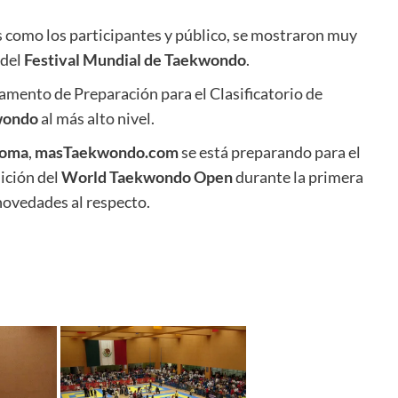
s como los participantes y público, se mostraron muy
 del
Festival Mundial de
Taekwondo
.
amento de Preparación para el Clasificatorio de
wondo
al más alto nivel.
Loma
,
masTaekwondo.com
se está preparando para el
dición del
World
Taekwondo Open
durante la primera
novedades al respecto.
.
//
.