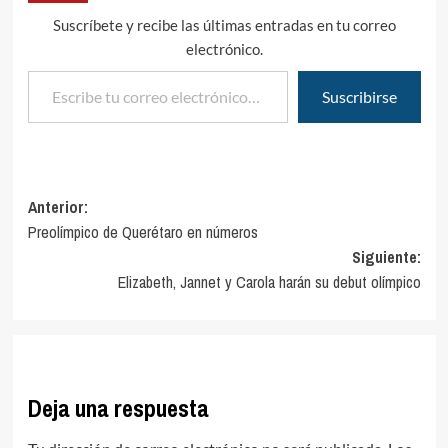
Suscríbete y recibe las últimas entradas en tu correo
electrónico.
Escribe tu correo electrónico…
Suscribirse
Navegación
Anterior:
Preolímpico de Querétaro en números
de
Siguiente:
entradas
Elizabeth, Jannet y Carola harán su debut olímpico
Deja una respuesta