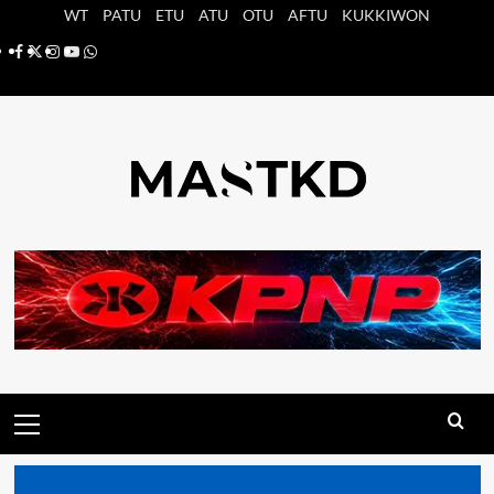
Saltar
WT
PATU
ETU
ATU
OTU
AFTU
KUKKIWON
al
Facebook
X
Instagram
YouTube
Whatsapp
contenido
Menú
principal