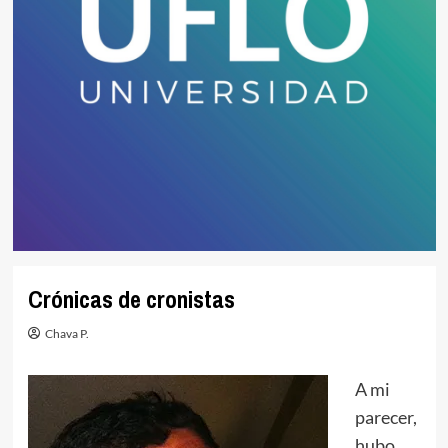
Crónicas de cronistas
Chava P.
A mi
parecer,
hubo