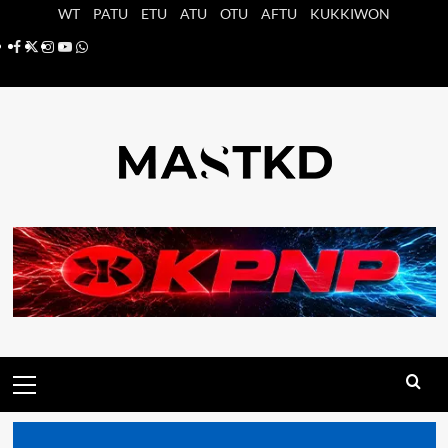
Saltar
WT
PATU
ETU
ATU
OTU
AFTU
KUKKIWON
al
Facebook
X
Instagram
YouTube
Whatsapp
contenido
Menú
principal