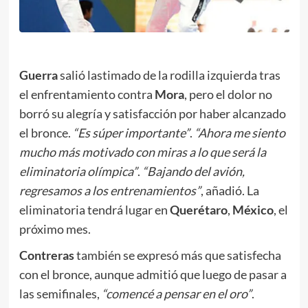
.
Guerra
salió lastimado de la rodilla izquierda tras
el enfrentamiento contra
Mora
, pero el dolor no
borró su alegría y satisfacción por haber alcanzado
el bronce.
“Es súper importante”
.
“Ahora me siento
mucho más motivado con miras a lo que será la
eliminatoria olímpica”
.
“Bajando del avión,
regresamos a los entrenamientos”
, añadió. La
eliminatoria tendrá lugar en
Querétaro
,
México
, el
próximo mes.
Contreras
también se expresó más que satisfecha
con el bronce, aunque admitió que luego de pasar a
las semifinales,
“comencé a pensar en el oro”
.