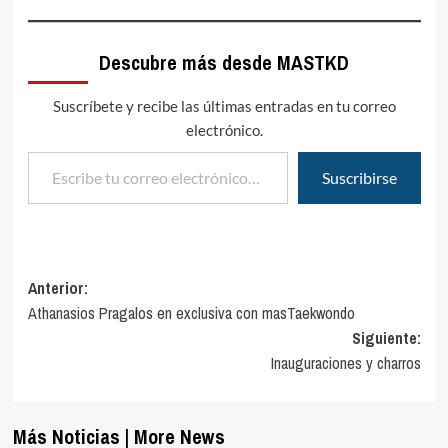
Descubre más desde MASTKD
Suscríbete y recibe las últimas entradas en tu correo
electrónico.
Escribe tu correo electrónico…
Suscribirse
Navegación
Anterior:
Athanasios Pragalos en exclusiva con masTaekwondo
de
Siguiente:
entradas
Inauguraciones y charros
Más Noticias | More News