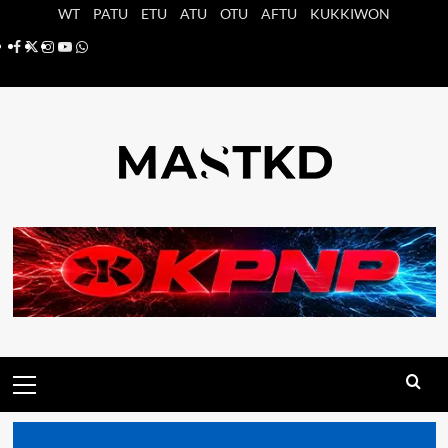
Saltar
WT
PATU
ETU
ATU
OTU
AFTU
KUKKIWON
al
Facebook
X
Instagram
YouTube
Whatsapp
contenido
Menú
principal