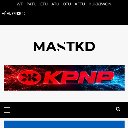
Saltar
WT
PATU
ETU
ATU
OTU
AFTU
KUKKIWON
al
Facebook
X
Instagram
YouTube
Whatsapp
contenido
Menú
principal