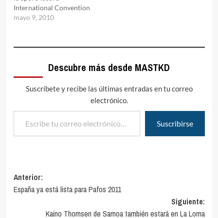
International Convention
mayo 9, 2010
Descubre más desde MASTKD
Suscríbete y recibe las últimas entradas en tu correo
electrónico.
Escribe tu correo electrónico…
Suscribirse
Navegación
Anterior:
España ya está lista para Pafos 2011
de
Siguiente:
entradas
Kaino Thomsen de Samoa también estará en La Loma