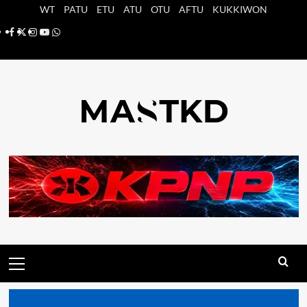
Saltar
WT
PATU
ETU
ATU
OTU
AFTU
KUKKIWON
al
Facebook
X
Instagram
YouTube
Whatsapp
contenido
Menú
principal