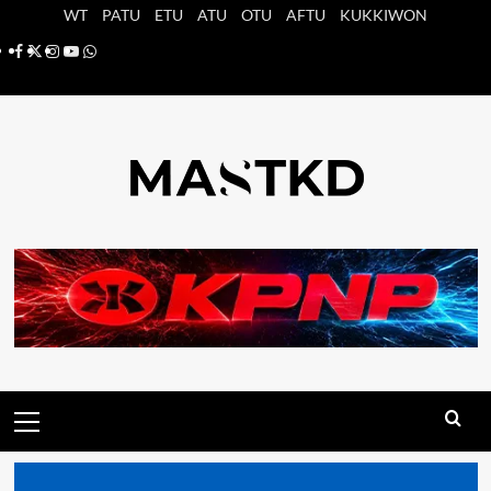
Saltar
WT
PATU
ETU
ATU
OTU
AFTU
KUKKIWON
al
Facebook
X
Instagram
YouTube
Whatsapp
contenido
Menú
principal