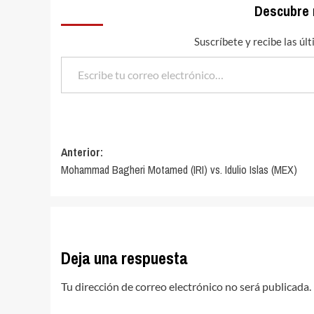
Descubre
Suscríbete y recibe las úl
Escribe tu correo electrónico…
Navegación
Anterior:
Mohammad Bagheri Motamed (IRI) vs. Idulio Islas (MEX)
de
entradas
Deja una respuesta
Tu dirección de correo electrónico no será publicada.