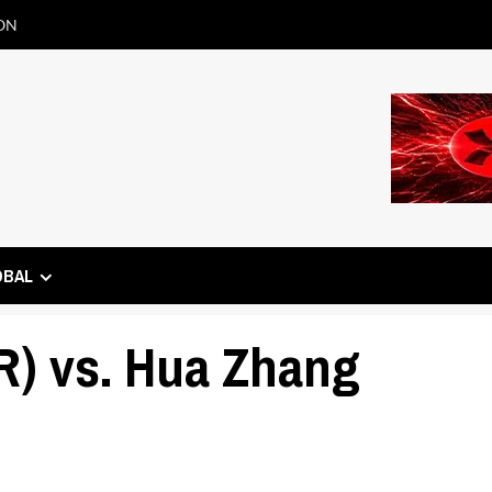
ON
OBAL
R) vs. Hua Zhang