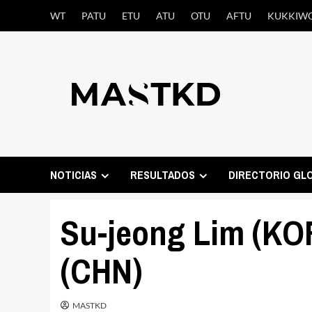
Saltar
WT
PATU
ETU
ATU
OTU
AFTU
KUKKIW
al
contenido
NOTICIAS
RESULTADOS
DIRECTORIO GL
Su-jeong Lim (KO
(CHN)
MASTKD