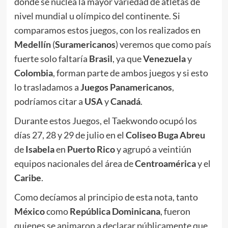
donde se nuclea la mayor variedad de atletas de
nivel mundial u olímpico del continente. Si
comparamos estos juegos, con los realizados en
Medellín
(
Suramericanos
) veremos que como país
fuerte solo faltaría
Brasil
, ya que
Venezuela
y
Colombia
, forman parte de ambos juegos y si esto
lo trasladamos a
Juegos Panamericanos
,
podríamos citar a
USA
y
Canadá
.
Durante estos Juegos, el Taekwondo ocupó los
días 27, 28 y 29 de julio en el
Coliseo Buga Abreu
de
Isabela
en
Puerto Rico
y agrupó a veintiún
equipos nacionales del área de
Centroamérica
y el
Caribe
.
Como decíamos al principio de esta nota, tanto
México
como
República Dominicana
, fueron
quienes se animaron a declarar públicamente que