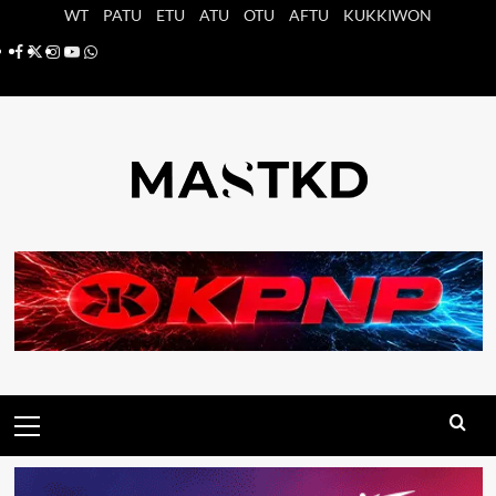
Saltar
WT
PATU
ETU
ATU
OTU
AFTU
KUKKIWON
al
Facebook
X
Instagram
YouTube
Whatsapp
contenido
Menú
principal