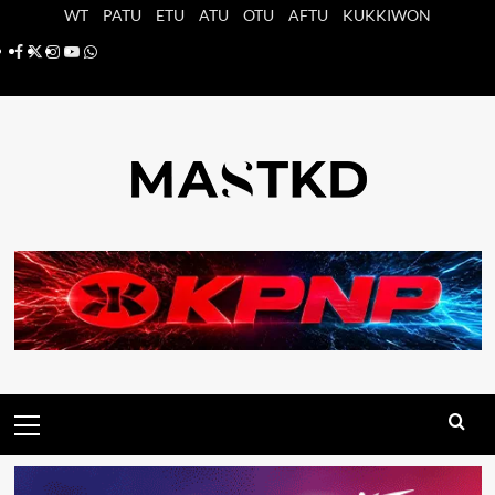
Saltar
WT
PATU
ETU
ATU
OTU
AFTU
KUKKIWON
al
Facebook
X
Instagram
YouTube
Whatsapp
contenido
Menú
principal