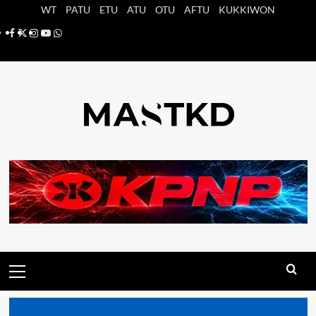
Saltar
WT
PATU
ETU
ATU
OTU
AFTU
KUKKIWON
al
Facebook
X
Instagram
YouTube
Whatsapp
contenido
Menú
principal