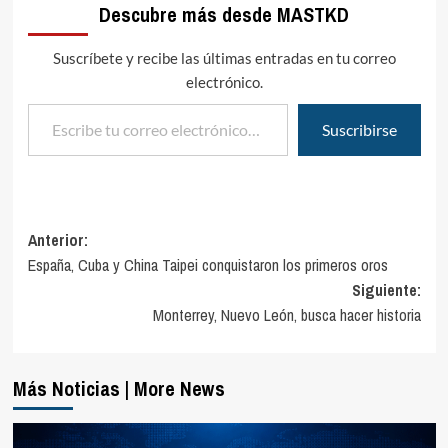
Descubre más desde MASTKD
Suscríbete y recibe las últimas entradas en tu correo
electrónico.
Escribe tu correo electrónico…
Suscribirse
Navegación
Anterior:
España, Cuba y China Taipei conquistaron los primeros oros
de
Siguiente:
entradas
Monterrey, Nuevo León, busca hacer historia
Más Noticias | More News