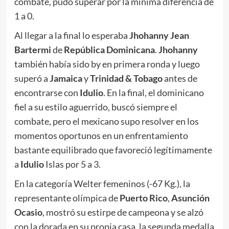
combate, pudo superar por la mínima diferencia de
1 a 0.
Al llegar a la final lo esperaba
Jhohanny Jean
Bartermi
de
República Dominicana
.
Jhohanny
también había sido by en primera ronda y luego
superó a
Jamaica
y
Trinidad & Tobago
antes de
encontrarse con
Idulio
. En la final, el dominicano
fiel a su estilo aguerrido, buscó siempre el
combate, pero el mexicano supo resolver en los
momentos oportunos en un enfrentamiento
bastante equilibrado que favoreció legítimamente
a
Idulio
Islas por 5 a 3.
En la categoría Welter femeninos (-67 Kg.), la
representante olímpica de
Puerto Rico
,
Asunción
Ocasio
, mostró su estirpe de campeona y se alzó
con la dorada en su propia casa, la segunda medalla