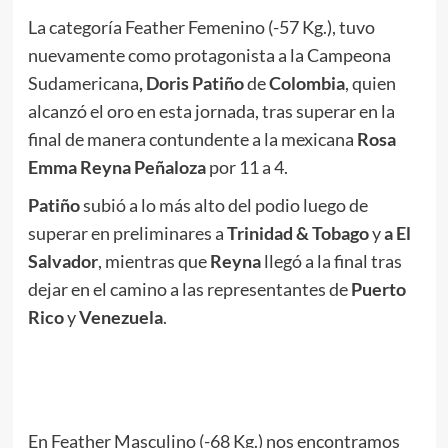
La categoría Feather Femenino (-57 Kg.), tuvo
nuevamente como protagonista a la Campeona
Sudamericana
, Doris Patiño
de
Colombia
, quien
alcanzó el oro en esta jornada, tras superar en la
final de manera contundente a la mexicana
Rosa
Emma
Reyna Peñaloza
por 11 a 4.
Patiño
subió a lo más alto del podio luego de
superar en preliminares a
Trinidad & Tobago
y
a El
Salvador
, mientras que
Reyna
llegó a la final tras
dejar en el camino a las representantes de
Puerto
Rico
y
Venezuela
.
.
.
En Feather Masculino (-68 Kg.) nos encontramos