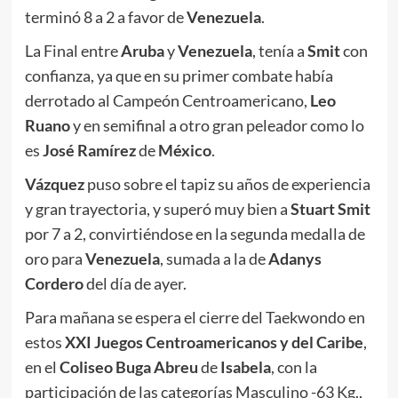
terminó 8 a 2 a favor de
Venezuela
.
La Final entre
Aruba
y
Venezuela
, tenía a
Smit
con
confianza, ya que en su primer combate había
derrotado al Campeón Centroamericano,
Leo
Ruano
y en semifinal a otro gran peleador como lo
es
José Ramírez
de
México
.
Vázquez
puso sobre el tapiz su años de experiencia
y gran trayectoria, y superó muy bien a
Stuart Smit
por 7 a 2, convirtiéndose en la segunda medalla de
oro para
Venezuela
, sumada a la de
Adanys
Cordero
del día de ayer.
Para mañana se espera el cierre del Taekwondo en
estos
XXI Juegos Centroamericanos y del Caribe
,
en el
Coliseo Buga
Abreu
de
Isabela
, con la
participación de las categorías Masculino -63 Kg.,