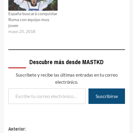
España buscará conquistar
Roma con equipo muy
joven
mayo 25, 2018
Descubre más desde MASTKD
Suscríbete y recibe las últimas entradas en tu correo
electrónico.
Escribe tu correo electrónico…
Suscribirse
Navegación
Anterior: