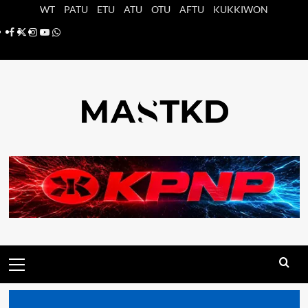
Saltar
WT
PATU
ETU
ATU
OTU
AFTU
KUKKIWON
al
Facebook
X
Instagram
YouTube
Whatsapp
contenido
Menú
principal