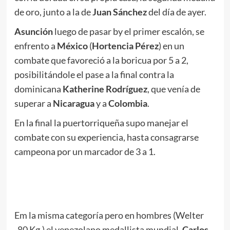
de oro, junto a la de
Juan Sánchez
del día de ayer.
Asunción
luego de pasar by el primer escalón, se
enfrento a
México
(
Hortencia Pérez
) en un
combate que favoreció a la boricua por 5 a 2,
posibilitándole el pase a la final contra la
dominicana
Katherine Rodríguez
, que venía de
superar a
Nicaragua
y a
Colombia
.
En la final la puertorriqueña supo manejar el
combate con su experiencia, hasta consagrarse
campeona por un marcador de 3 a 1.
.
.
Em la misma categoría pero en hombres (Welter
-80 Kg.) el venezolano medallista mundial,
Carlos