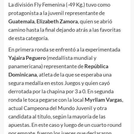
La división Fly Femenina (-49 Kg.) tuvo como
protagonista a la juvenil representante de
Guatemala
,
Elizabeth Zamora
, quien se abrió
camino hasta la final dejando atrás a las favoritas
de esta categoría.
En primera ronda se enfrentó a la experimentada
Yajaira Peguero
(medallista mundial y
panamericana) representante de
República
Dominicana
, atleta de la que se esperaba una
segura medalla en estos Juegos y quien cayó
derrotada por la chapina por 3 a 0. En segunda
ronda le toca pegarse con la local
Myrllam Vargas
,
actual Campeona del Mundo Juvenil y otra
candidata al título, según la mayoría de las
apuestas. En este caso y luego de un cuarto round
por empate, fueron los jueces que declararon