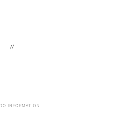
.
.
.
.
.
//