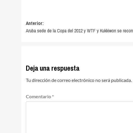
Navegación
Anterior:
Aruba sede de la Copa del 2012 y WTF y Kukkiwon se reconc
de
entradas
Deja una respuesta
Tu dirección de correo electrónico no será publicada.
Comentario
*