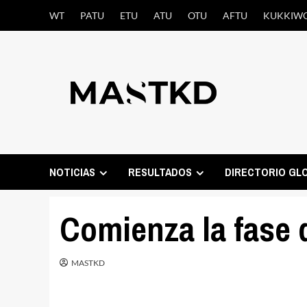
Saltar
WT
PATU
ETU
ATU
OTU
AFTU
KUKKIW
al
contenido
NOTICIAS
RESULTADOS
DIRECTORIO GL
Comienza la fase 
MASTKD