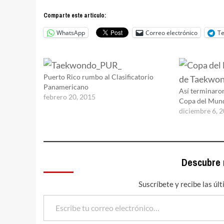
Comparte este articulo:
WhatsApp
Correo electrónico
T
Puerto Rico rumbo al Clasificatorio
Panamericano
Así terminaron
febrero 20, 2015
Copa del Mun
diciembre 6, 
Descubre
Suscríbete y recibe las úl
Escribe tu correo electrónico…