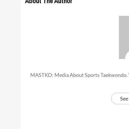
About The Author
MASTKD: Media About Sports Taekwondo. 
See