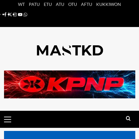
Saltar
WT
PATU
ETU
ATU
OTU
AFTU
KUKKIWON
al
Facebook
X
Instagram
YouTube
Whatsapp
contenido
Menú
principal