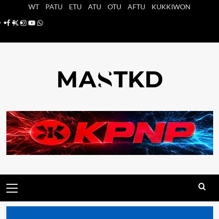
Saltar
WT
PATU
ETU
ATU
OTU
AFTU
KUKKIWON
al
Facebook
X
Instagram
YouTube
Whatsapp
contenido
Menú
principal