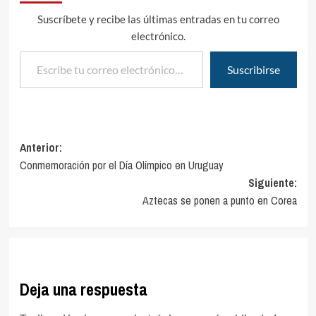
Suscríbete y recibe las últimas entradas en tu correo
electrónico.
Escribe tu correo electrónico…
Suscribirse
Navegación
Anterior:
Conmemoración por el Día Olímpico en Uruguay
de
Siguiente:
entradas
Aztecas se ponen a punto en Corea
Deja una respuesta