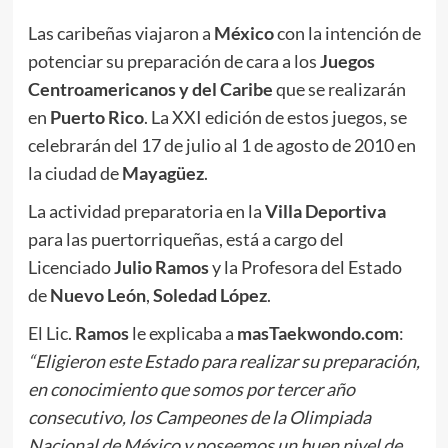
Las caribeñas viajaron a
México
con la intención de
potenciar su preparación de cara a los
Juegos
Centroamericanos y del Caribe
que se realizarán
en
Puerto Rico
. La XXI edición de estos juegos, se
celebrarán del 17 de julio al 1 de agosto de 2010 en
la ciudad de
Mayagüez
.
La actividad preparatoria en la
Villa Deportiva
para las puertorriqueñas, está a cargo del
Licenciado
Julio Ramos
y la Profesora del Estado
de
Nuevo León
,
Soledad López
.
El Lic.
Ramos
le explicaba a
masTaekwondo.com
:
“Eligieron este Estado para realizar su preparación,
en conocimiento que somos por tercer año
consecutivo, los Campeones de la Olimpiada
Nacional de México y poseemos un buen nivel de