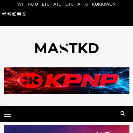
Saltar
WT
PATU
ETU
ATU
OTU
AFTU
KUKKIWON
al
Facebook
X
Instagram
YouTube
Whatsapp
contenido
Menú
principal