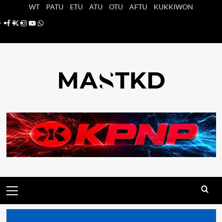
Saltar
WT
PATU
ETU
ATU
OTU
AFTU
KUKKIWON
al
Facebook
X
Instagram
YouTube
Whatsapp
contenido
Menú
principal