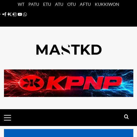
Saltar
WT
PATU
ETU
ATU
OTU
AFTU
KUKKIWON
al
Facebook
X
Instagram
YouTube
Whatsapp
contenido
Menú
principal