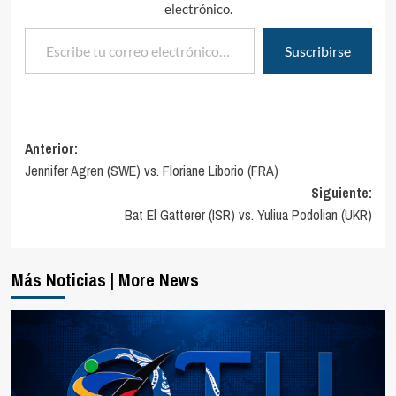
electrónico.
Escribe tu correo electrónico…
Suscribirse
Navegación
Anterior:
Jennifer Agren (SWE) vs. Floriane Liborio (FRA)
de
Siguiente:
entradas
Bat El Gatterer (ISR) vs. Yuliua Podolian (UKR)
Más Noticias | More News