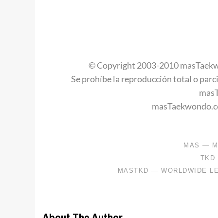
.
.
.
.
© Copyright 2003-2010 masTaekw
Se prohíbe la reproducción total o parci
mas
masTaekwondo.co
About The Author