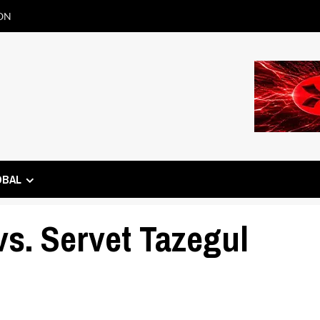
ON
OBAL
vs. Servet Tazegul