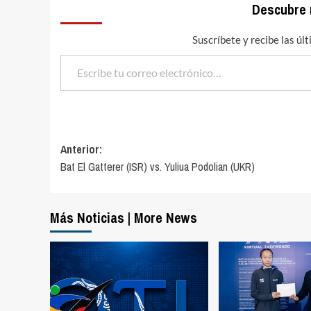
Descubre
Suscríbete y recibe las úl
Escribe tu correo electrónico…
Navegación
Anterior:
Bat El Gatterer (ISR) vs. Yuliua Podolian (UKR)
de
entradas
Más Noticias | More News