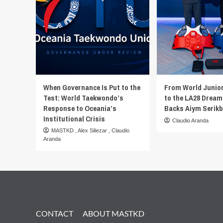
When Governance Is Put to the
From World Junio
Test: World Taekwondo’s
to the LA28 Dream
Response to Oceania’s
Backs Aiym Serik
Institutional Crisis
Claudio Aranda
MASTKD
,
Alex Siliezar
,
Claudio
Aranda
CONTACT
ABOUT MASTKD