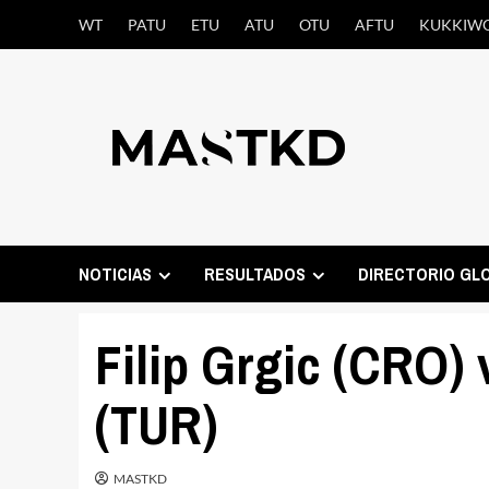
Saltar
WT
PATU
ETU
ATU
OTU
AFTU
KUKKIW
al
contenido
NOTICIAS
RESULTADOS
DIRECTORIO GL
Filip Grgic (CRO) 
(TUR)
MASTKD