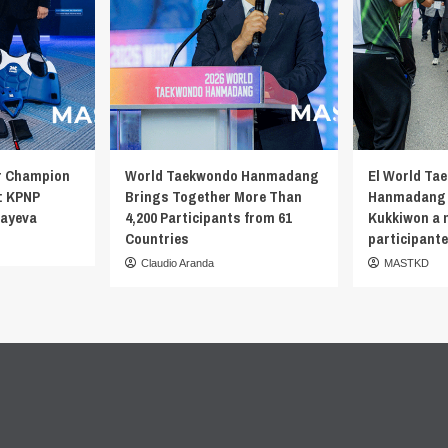
r Champion
World Taekwondo Hanmadang
El World Ta
: KPNP
Brings Together More Than
Hanmadang 
bayeva
4,200 Participants from 61
Kukkiwon a 
Countries
participante
Claudio Aranda
MASTKD