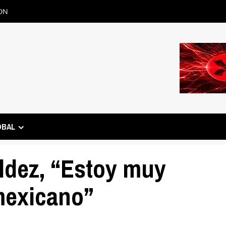
ON
OBAL
ldez, “Estoy muy
mexicano”