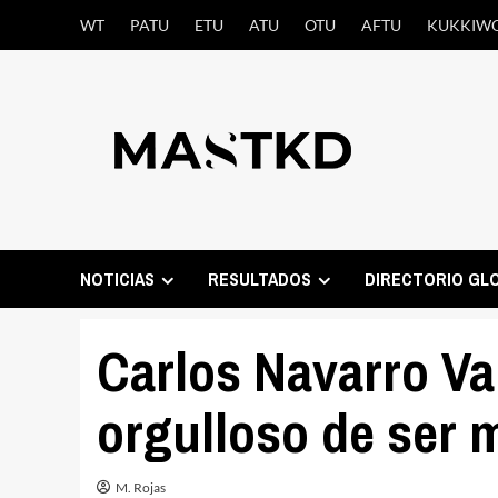
Saltar
WT
PATU
ETU
ATU
OTU
AFTU
KUKKIW
al
contenido
NOTICIAS
RESULTADOS
DIRECTORIO GL
Carlos Navarro Va
orgulloso de ser 
M. Rojas