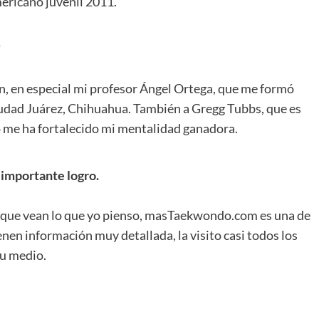
ericano juvenil 2011.
?
n, en especial mi profesor Ángel Ortega, que me formó
dad Juárez, Chihuahua. También a Gregg Tubbs, que es
o me ha fortalecido mi mentalidad ganadora.
 importante logro.
e que vean lo que yo pienso, masTaekwondo.com es una de
nen información muy detallada, la visito casi todos los
su medio.