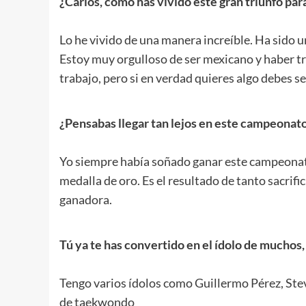
¿Carlos, cómo has vivido este gran triunfo para
.
Lo he vivido de una manera increíble. Ha sido u
Estoy muy orgulloso de ser mexicano y haber t
trabajo, pero si en verdad quieres algo debes s
.
¿Pensabas llegar tan lejos en este campeonat
.
Yo siempre había soñado ganar este campeonato
medalla de oro. Es el resultado de tanto sacrif
ganadora.
.
Tú ya te has convertido en el ídolo de muchos
.
Tengo varios ídolos como Guillermo Pérez, Ste
de taekwondo