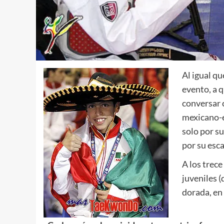
Al igual qu
evento, a 
conversar
mexicano-e
solo por s
por su esc
A los trec
juveniles (
dorada, en
.