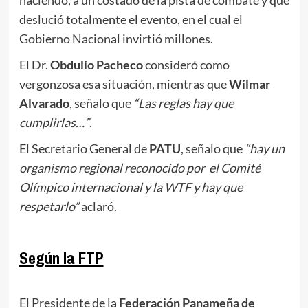
haciendo, a un costado de la pista de combate y que
deslució totalmente el evento, en el cual el
Gobierno Nacional invirtió millones.
El Dr.
Obdulio Pacheco
consideró como
vergonzosa esa situación, mientras que
Wilmar
Alvarado
, señalo que
“Las reglas hay que
cumplirlas…”
.
El Secretario General de
PATU
, señalo que
“hay un
organismo regional reconocido por el Comité
Olímpico internacional y la WTF y hay que
respetarlo”
aclaró.
.
Según la FTP
.
El Presidente de la
Federación Panameña de