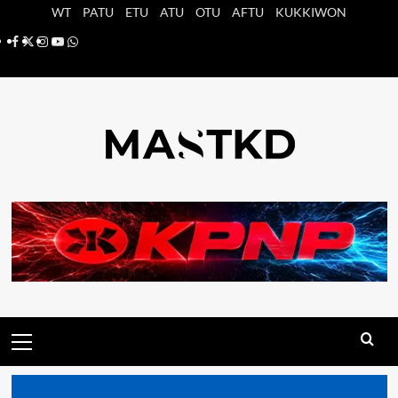
Saltar
WT
PATU
ETU
ATU
OTU
AFTU
KUKKIWON
al
Facebook
X
Instagram
YouTube
Whatsapp
contenido
Menú
principal