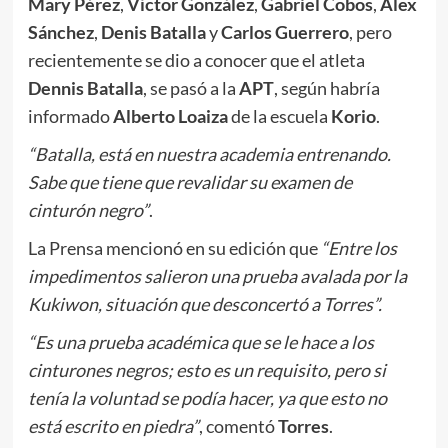
Mary Pérez
,
Víctor González
,
Gabriel Cobos
,
Alex
Sánchez
,
Denis Batalla
y
Carlos Guerrero
, pero
recientemente se dio a conocer que el atleta
Dennis Batalla
, se pasó a la
APT
, según habría
informado
Alberto Loaiza
de la escuela
Korio
.
“Batalla, está en nuestra academia entrenando.
Sabe que tiene que revalidar su examen de
cinturón negro”
.
La Prensa mencionó en su edición que
“Entre los
impedimentos salieron una prueba avalada por la
Kukiwon, situación que desconcertó a Torres”.
“Es una prueba académica que se le hace a los
cinturones negros; esto es un requisito, pero si
tenía la voluntad se podía hacer, ya que esto no
está escrito en piedra”
, comentó
Torres
.