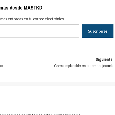
 más desde MASTKD
timas entradas en tu correo electrónico.
Suscribirse
Siguiente:
ra
Corea implacable en la tercera jornada
Los campos obligatorios están marcados con
*