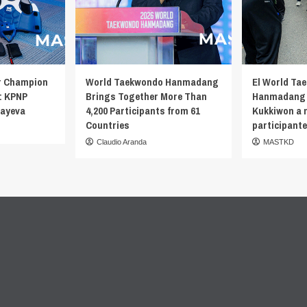
r Champion
World Taekwondo Hanmadang
El World Ta
: KPNP
Brings Together More Than
Hanmadang 
bayeva
4,200 Participants from 61
Kukkiwon a 
Countries
participante
Claudio Aranda
MASTKD