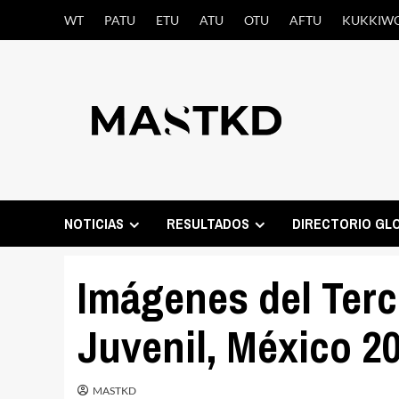
Saltar
WT
PATU
ETU
ATU
OTU
AFTU
KUKKIW
al
contenido
NOTICIAS
RESULTADOS
DIRECTORIO GL
Imágenes del Terc
Juvenil, México 2
MASTKD