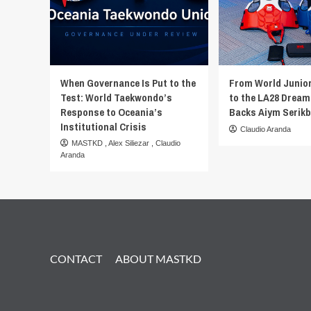
When Governance Is Put to the
From World Junio
Test: World Taekwondo’s
to the LA28 Dream
Response to Oceania’s
Backs Aiym Serik
Institutional Crisis
Claudio Aranda
MASTKD
,
Alex Siliezar
,
Claudio
Aranda
CONTACT
ABOUT MASTKD