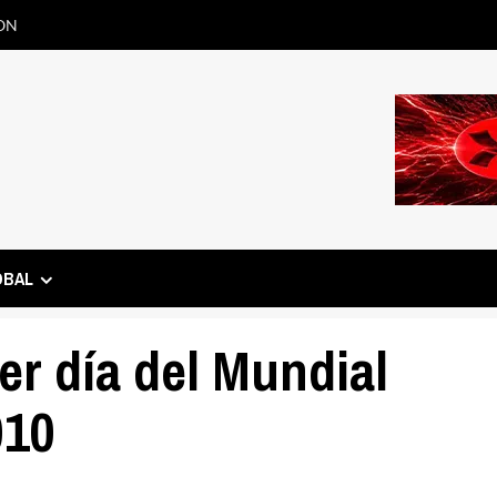
ON
OBAL
er día del Mundial
010