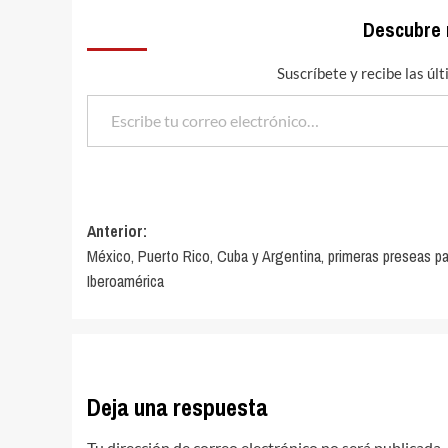
Descubre
Suscríbete y recibe las úl
Escribe tu correo electrónico…
Navegación
Anterior:
México, Puerto Rico, Cuba y Argentina, primeras preseas pa
de
Iberoamérica
entradas
Deja una respuesta
Tu dirección de correo electrónico no será publicada.