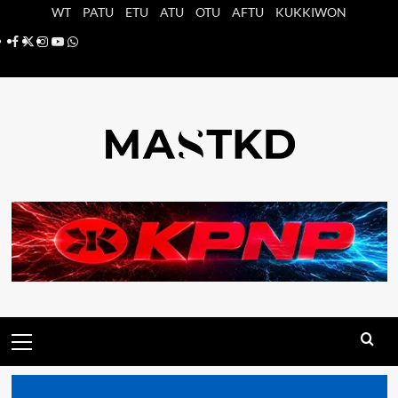
Saltar
WT
PATU
ETU
ATU
OTU
AFTU
KUKKIWON
al
Facebook
X
Instagram
YouTube
Whatsapp
contenido
Menú
principal