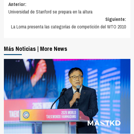
Navegación
Anterior:
Universidad de Stanford se prepara en la altura
de
Siguiente:
entradas
La Loma presenta las categorías de competición del WTO 2010
Más Noticias | More News