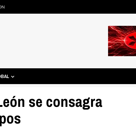
ON
OBAL
León se consagra
ipos