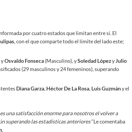
nformada por cuatro estados que limitan entre si. El
ulipas
, con el que comparte todo el límite del lado este;
y
Osvaldo Fonseca
(Masculino), y
Soledad López
y
Julio
lasificados (29 masculinos y 24 femeninos), superando
stentes
Diana Garza
,
Héctor De La Rosa
,
Luis Guzmán
y el
l es una satisfacción enorme para nosotros el volver a
ún superando las estadísticas anteriores”
Le comentaba
m
.