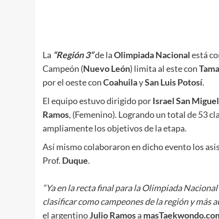
.
La
“Región 3”
de la
Olimpiada Nacional
está co
Campeón (
Nuevo León
) limita al este con
Tama
por el oeste con
Coahuila
y
San Luis Potosí
.
El equipo estuvo dirigido por
Israel San Miguel
Ramos
, (Femenino). Logrando un total de 53 c
ampliamente los objetivos de la etapa.
Así mismo colaboraron en dicho evento los asi
Prof.
Duque
.
“Ya en la recta final para la Olimpiada Naciona
clasificar como campeones de la región y más a
el argentino
Julio Ramos
a
masTaekwondo.co