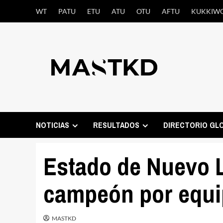
Saltar
WT
PATU
ETU
ATU
OTU
AFTU
KUKKIW
al
contenido
NOTICIAS
RESULTADOS
DIRECTORIO GL
Estado de Nuevo 
campeón por equ
MASTKD