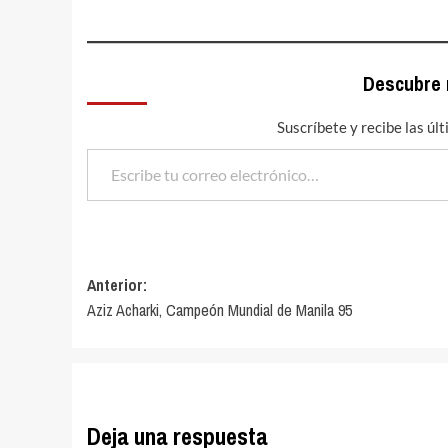
Descubre
Suscríbete y recibe las úl
Escribe tu correo electrónico…
Navegación
Anterior:
Aziz Acharki, Campeón Mundial de Manila 95
de
entradas
Deja una respuesta