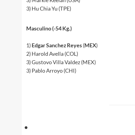
3) Markie Keelan (USA)
3) Hu Chia Yu (TPE)
.
Masculino (-54 Kg.)
.
1)
Edgar Sanchez Reyes
(
MEX
)
2) Harold Avella (COL)
3) Gustovo Villa Valdez (MEX)
3) Pablo Arroyo (CHI)
.