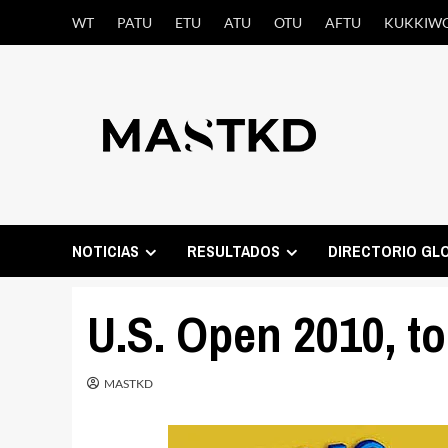
Saltar
WT
PATU
ETU
ATU
OTU
AFTU
KUKKIW
al
contenido
NOTICIAS
RESULTADOS
DIRECTORIO GL
U.S. Open 2010, t
MASTKD