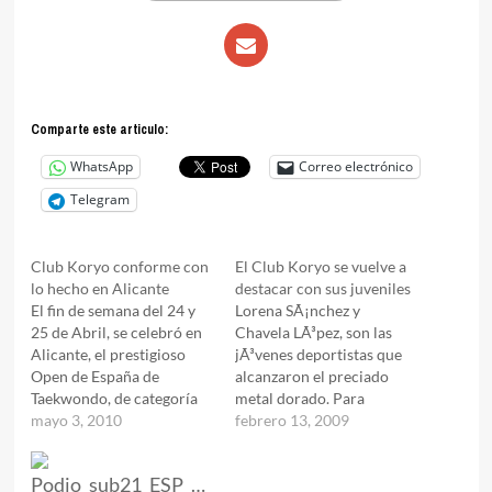
Comparte este articulo:
WhatsApp
Correo electrónico
Telegram
Club Koryo conforme con
El Club Koryo se vuelve a
lo hecho en Alicante
destacar con sus juveniles
El fin de semana del 24 y
Lorena SÃ¡nchez y
25 de Abril, se celebró en
Chavela LÃ³pez, son las
Alicante, el prestigioso
jÃ³venes deportistas que
Open de España de
alcanzaron el preciado
Taekwondo, de categoría
metal dorado. Para
(Clase A, Ranking de la
mayo 3, 2010
Lorena, este oro la
febrero 13, 2009
Federación Mundial de
convierte en Tricampeona
Taekwondo). La nota de
de EspaÃ±a jÃºnior y
calidad la pusieron los
consigue la clasificaciÃ³n