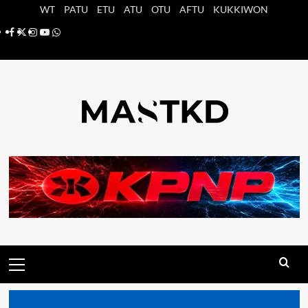
Saltar
WT
PATU
ETU
ATU
OTU
AFTU
KUKKIWON
al
Facebook
X
Instagram
YouTube
Whatsapp
contenido
Menú
principal