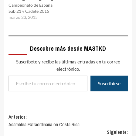
deportistas que se
para el europeo en un
Campeonato de España
desplazaron de otros
campeonato que ganÃ³ sin
Sub 21 y Cadete 2015
continentes destacando
problemas, con un
marzo 23, 2015
EE.UU., México y…
contundente 6-0 en la
final. Por su parte…
Descubre más desde MASTKD
Suscríbete y recibe las últimas entradas en tu correo
electrónico.
Escribe tu correo electrónico…
Suscribirse
Navegación
Anterior:
Asamblea Extraordinaria en Costa Rica
de
Siguiente: